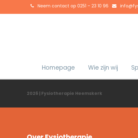
Neem contact op 0251 – 23 10 96
info@fy
Homepage
Wie zijn wij
Sp
2026 | Fysiotherapie Heemskerk
Over Fysiotherapie