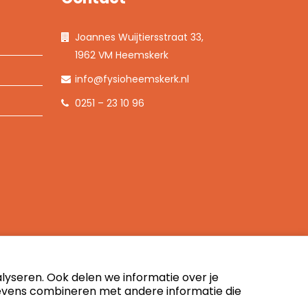
Joannes Wuijtiersstraat 33,
1962 VM Heemskerk
info@fysioheemskerk.nl
0251 – 23 10 96
yseren. Ook delen we informatie over je
gevens combineren met andere informatie die