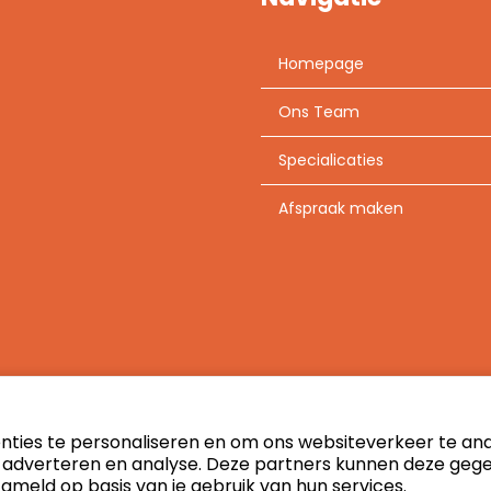
Homepage
Ons Team
Specialicaties
Afspraak maken
ties te personaliseren en om ons websiteverkeer te anal
r adverteren en analyse. Deze partners kunnen deze ge
zameld op basis van je gebruik van hun services.