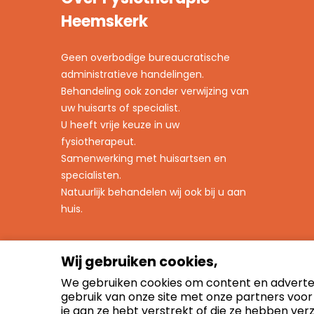
Heemskerk
Geen overbodige bureaucratische
administratieve handelingen.
Behandeling ook zonder verwijzing van
uw huisarts of specialist.
U heeft vrije keuze in uw
fysiotherapeut.
Samenwerking met huisartsen en
specialisten.
Natuurlijk behandelen wij ook bij u aan
huis.
Wij gebruiken cookies,
We gebruiken cookies om content en adverten
gebruik van onze site met onze partners voo
je aan ze hebt verstrekt of die ze hebben ver