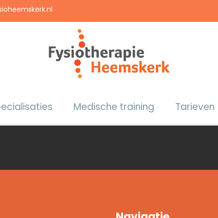
sioheemskerk.nl
ecialisaties
Medische training
Tarieven
Navigatie