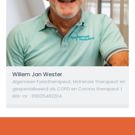
Willem Jan Wester
Algemeen Fysiotherapeut, McKenzie therapeut en
gespecialiseerd als COPD en Corona therapeut |
BIG- nr. : 69035482204