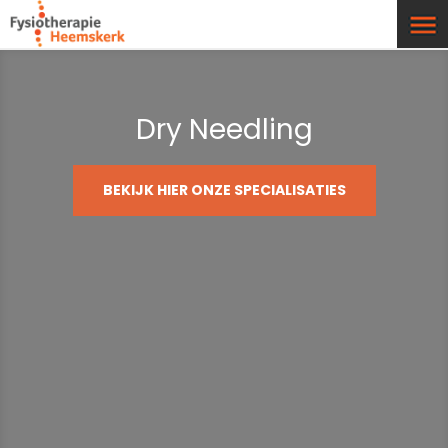
Gefocusseerde shockwave
Schiet de behandeling van uw pees of
spierklacht niet op? Wilt u weer denken
aan sporthervatting maar blijft de
achillespees zeuren.
LEES HIER WAT SHOCKWAVE VOOR U ZOU
KUNNEN DOEN