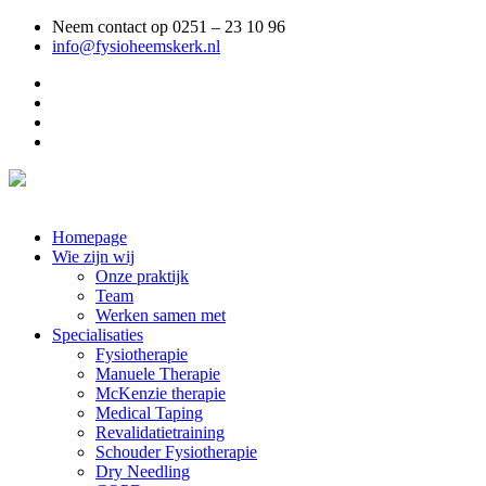
Neem contact op 0251 – 23 10 96
info@fysioheemskerk.nl
Homepage
Wie zijn wij
Onze praktijk
Team
Werken samen met
Specialisaties
Fysiotherapie
Manuele Therapie
McKenzie therapie
Medical Taping
Revalidatietraining
Schouder Fysiotherapie
Dry Needling