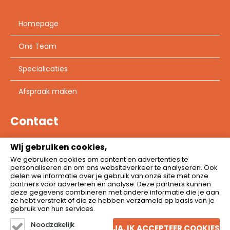
Homepage
Ons Team
Specialicaties
Afspraak maken
Contact
Wij gebruiken cookies,
Joannes Wuijtiersstraat 33,
We gebruiken cookies om content en advertenties te
1962 VM Heemskerk
personaliseren en om ons websiteverkeer te analyseren. Ook
delen we informatie over je gebruik van onze site met onze
info@fysioheemskerk.nl
partners voor adverteren en analyse. Deze partners kunnen
deze gegevens combineren met andere informatie die je aan
0251 – 23 10 96
ze hebt verstrekt of die ze hebben verzameld op basis van je
gebruik van hun services.
Noodzakelijk