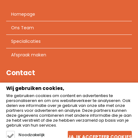
Homepage
Ons Team
Specialicaties
Afspraak maken
Contact
Wij gebruiken cookies,
Joannes Wuijtiersstraat 33,
We gebruiken cookies om content en advertenties te
1962 VM Heemskerk
personaliseren en om ons websiteverkeer te analyseren. Ook
delen we informatie over je gebruik van onze site met onze
info@fysioheemskerk.nl
partners voor adverteren en analyse. Deze partners kunnen
deze gegevens combineren met andere informatie die je aan
0251 – 23 10 96
ze hebt verstrekt of die ze hebben verzameld op basis van je
gebruik van hun services.
Noodzakelijk