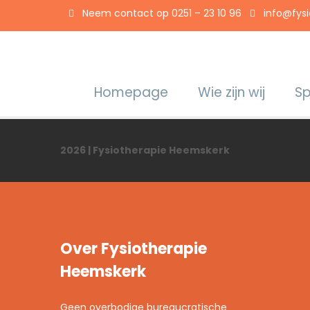
Neem contact op 0251 – 23 10 96
info@fys
Homepage
Wie zijn wij
Sp
2026 | Fysiotherapie Heemskerk
Over Fysiotherapie
Heemskerk
Geen overbodige bureaucratische