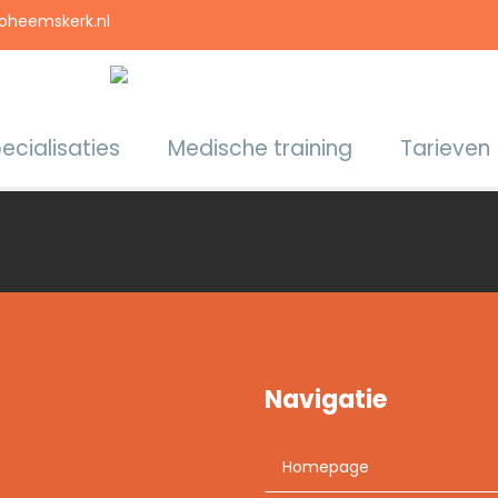
ioheemskerk.nl
ecialisaties
Medische training
Tarieven
Navigatie
Homepage