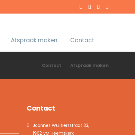
Afspraak maken
Contact
Contact
Afspraak maken
Contact
Joannes Wuijtiersstraat 33,
1962 VM Heemskerk